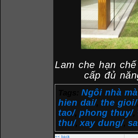
Lam che hạn chế
cấp đủ năn
Ngôi nhà mà
Tags:
hien dai/
the gioi/
,
tao/
phong thuy/
,
,
thu/
xay dung/
sa
,
,
<< back