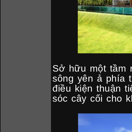
Sở hữu một tầm n
sông yên ả phía 
điều kiện thuận t
sóc cây cối cho 