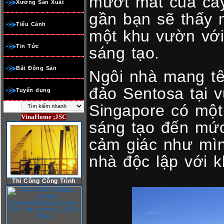
mướt mát của cây
Xưởng Sản Xuất
gần bạn sẽ thấy
Tiểu Cảnh
một khu vườn với
Tin Tức
sáng tạo.
Bất Động Sản
Ngôi nhà mang t
đảo Sentosa tại 
Tuyển dụng
Singapore có một
VinaHome ;JSC
sáng tạo đến mức
cảm giác như mì
nhà độc lập với k
Thi Công Công Trình