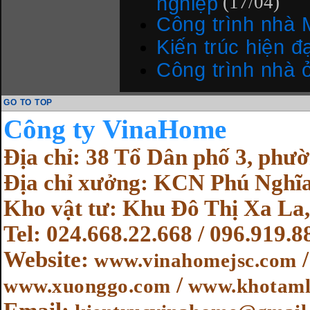
nghiệp
(17/04)
Công trình nhà 
Kiến trúc hiện đạ
Công trình nhà 
GO TO TOP
Cô
ng ty VinaHome
Địa chỉ: 38 Tổ Dân phố 3, ph
Địa chỉ xưởng: KCN Phú Nghĩa
Kho vật tư: Khu Đô Thị Xa La,
Tel: 024.668.22.668 / 096.919.8
Website
:
www.vinahomejsc.com
/
www.xuonggo.com
www.khotaml