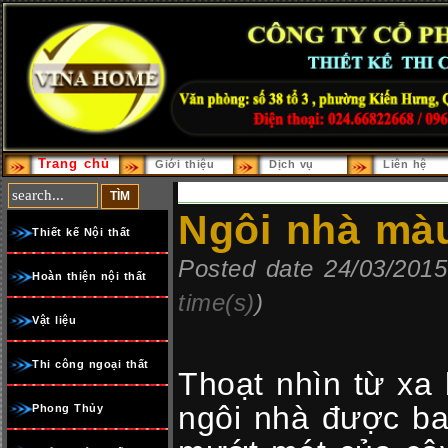
Trang chủ
Giới thiệu
Dịch vụ
Liên hệ
Ngôi nhà mà
Thiết kế Nội thất
Posted date 24/03/2015
Hoàn thiện nội thất
time(s)
)
Vật liệu
Thi công ngoại thất
Thoạt nhìn từ xa
ngôi nhà được b
Phong Thủy