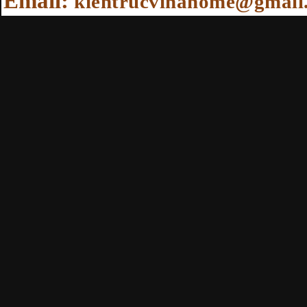
Email:
kientrucvinahome@gmail