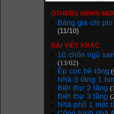
OTHERS NEWS MOR
Bảng giá chi phí 
(11/10)
BÀI VIẾT KHÁC
10 chốn ngủ san
(13/02)
Ép cọc bê tông
(
Nhà 3 tầng 1 tu
Biệt thự 2 tầng
(
Biệt thự 3 tầng
(
Nhà phố 1 mặt t
Công trình nhà 