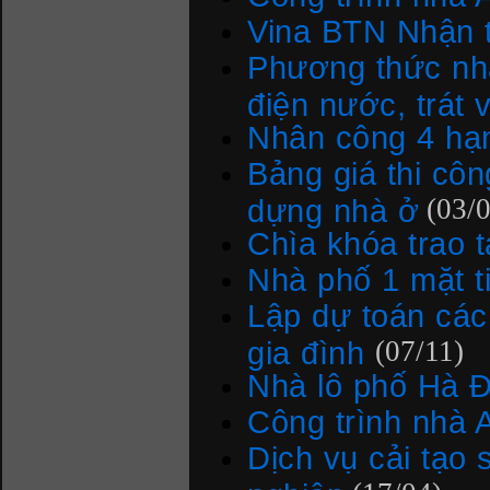
Vina BTN Nhận t
Phương thức nhậ
điện nước, trát v
Nhân công 4 hạ
Bảng giá thi côn
dựng nhà ở
(03/
Chìa khóa trao t
Nhà phố 1 mặt t
Lập dự toán các
gia đình
(07/11)
Nhà lô phố Hà 
Công trình nhà 
Dịch vụ cải tạo