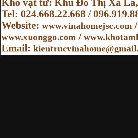
Kho vật tư: Khu Đô Thị Xa La,
Tel: 024.668.22.668 / 096.919.8
Website
:
www.vinahomejsc.com
/
www.xuonggo.com
www.khotaml
Email:
kientrucvinahome@gmail