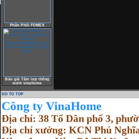
Phân Phối FOMEX
Báo giá Tấm lợp thông
minh vinahome
GO TO TOP
Cô
ng ty VinaHome
Địa chỉ: 38 Tổ Dân phố 3, ph
Địa chỉ xưởng: KCN Phú Nghĩa