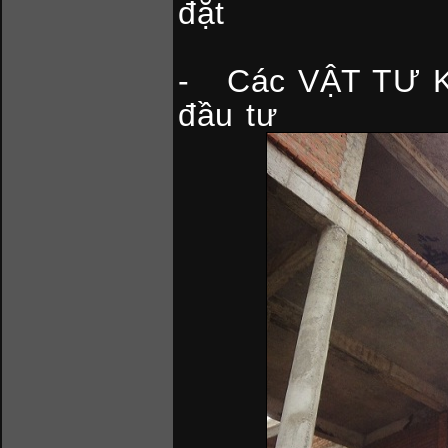
đặt
- Các VẬT TƯ KH
đầu tư