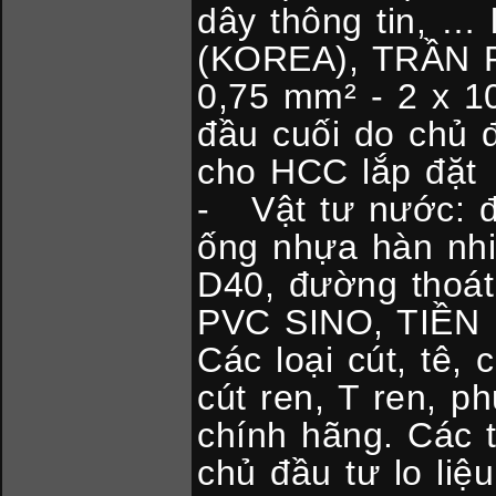
dây thông tin, 
(KOREA), TRẦN P
0,75 mm² - 2 x 10
đầu cuối do chủ đ
cho HCC lắp đặt
- Vật tư nước: 
ống nhựa hàn nhi
D40, đường thoát
PVC SINO, TIỀN 
Các loại cút, tê,
cút ren, T ren, p
chính hãng. Các t
chủ đầu tư lo li