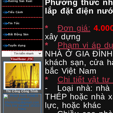
Phương thức nhậ
Xưởng Sản Xuất
lắp đặt điện nước
Tiểu Cảnh
Tin Tức
*
Đơn giá:
4.00
xây dựng
Bất Động Sản
*
Phạm vi áp dụ
Tuyển dụng
NHÀ Ở GIA ĐÌNH,
VinaHome ;JSC
khách sạn, cửa h
bắc Việt Nam
*
Chi tiết vật t
- Loại nhà: nh
Thi Công Công Trình
THÉP hoặc nhà xâ
lực, hoặc khác