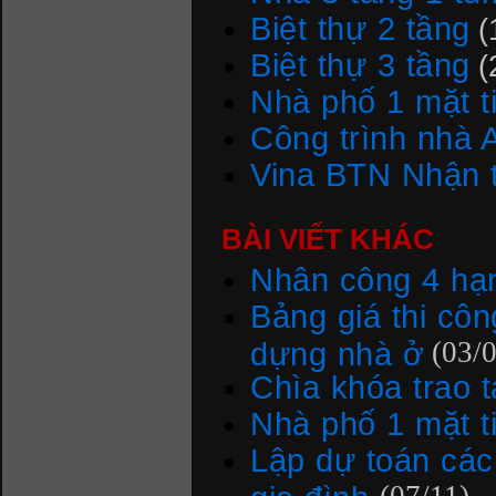
Biệt thự 2 tầng
(
Biệt thự 3 tầng
(
Nhà phố 1 mặt t
Công trình nhà 
Vina BTN Nhận t
BÀI VIẾT KHÁC
Nhân công 4 hạ
Bảng giá thi côn
dựng nhà ở
(03/
Chìa khóa trao t
Nhà phố 1 mặt t
Lập dự toán các