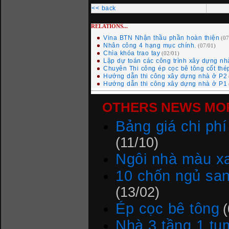
<< back
RELATIONS...
Vina BTN Nhận thầu phần hoàn thiện
(07
Nhân công 4 hạng mục chính.
(07/01)
Chìa khóa trao tay
(02/01)
Lập dự toán các công trình xây dựng nh
Chuyên Thi công ép cọc bê tông cốt th
Hướng dẫn thi công xây dựng nhà ở P2
Hướng dẫn thi công xây dựng nhà ở P1
OTHERS NEWS MOR
Bảng giá chi phí 
(11/10)
Ngôi nhà màu x
10 chốn ngủ san
(13/02)
Ép cọc bê tông
Nhà 3 tầng 1 tu