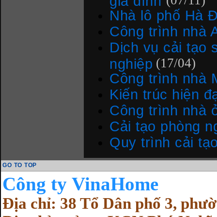
gia đình
(07/11)
Nhà lô phố Hà 
Công trình nhà 
Dịch vụ cải tạo
nghiệp
(17/04)
Công trình nhà 
Kiến trúc hiện đạ
Công trình nhà 
Cải tạo phòng n
Quy trình cải tạ
GO TO TOP
Cô
ng ty VinaHome
Địa chỉ: 38 Tổ Dân phố 3, ph