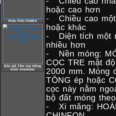
- Chiều cao nhà:
hoặc cao hơn
- Chiều cao một
Phân Phối FOMEX
hoặc khác
- Diện tích một 
nhiều hơn
- Nền móng: M
CỌC TRE mật độ 2
Báo giá Tấm lợp thông
2000 mm. Móng đ
minh vinahome
TÔNG ép hoặc C
cọc này nằm ngoà
bộ đất móng theo 
- Xi măng: HO
CHINFON