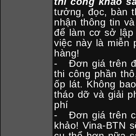
thi công khảo sá
tưởng, đọc, bàn t
nhận thông tin v
để làm cơ sở lập
việc này là miễn 
hàng!
- Đơn giá trên đ
thi công phần thô
ốp lát. Không ba
tháo dỡ và giải p
phí
- Đơn giá trên c
khảo! Vina-BTN s
cụ thể hơn nữa s