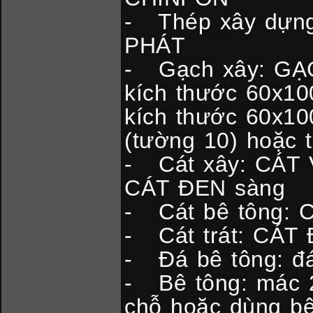
- Thép xây dựng
PHÁT
- Gạch xây: GẠC
kích thước 60x
kích thước 60x10
(tường 10) hoặc 
- Cát xây: CÁT 
CÁT ĐEN sàng
- Cát bê tông: 
- Cát trát: CÁT
- Đá bê tông: đá
- Bê tông: mác 2
chỗ hoặc dùng b