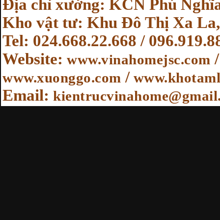
Địa chỉ xưởng: KCN Phú Nghĩa
Kho vật tư: Khu Đô Thị Xa La,
Tel: 024.668.22.668 / 096.919.8
Website
:
www.vinahomejsc.com
/
www.xuonggo.com
www.khotaml
Email:
kientrucvinahome@gmail