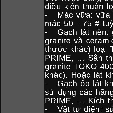
điều kiện thuận lợ
- Mác vữa: vữa x
mác 50 - 75 # tu
- Gạch lát nền: 
granite và cerami
thước khác) loạ
PRIME, … Sân thư
granite TOKO 400
khác). Hoặc lát k
- Gạch ốp lát kh
sử dụng các hã
PRIME, … Kích t
- Vật tư điện: sử