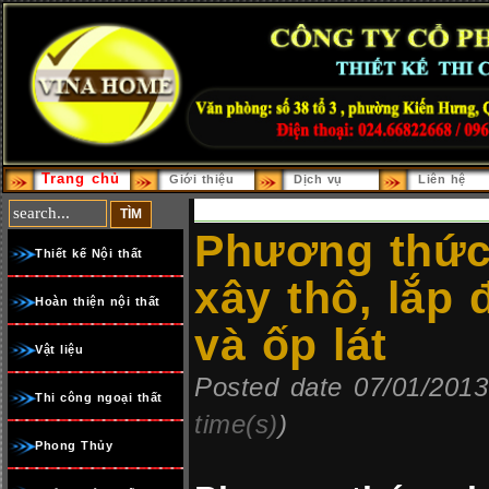
Trang chủ
Giới thiệu
Dịch vụ
Liên hệ
Phương thức
Thiết kế Nội thất
xây thô, lắp 
Hoàn thiện nội thất
và ốp lát
Vật liệu
Posted date 07/01/2013
Thi công ngoại thất
time(s)
)
Phong Thủy