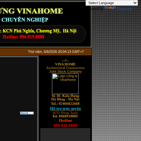
Powered by
Translate
Thứ năm, 6/8/2026 20:04:13 GMT+7
--*--
VINA HOME
Architectural Construction
Joint Stock Company
Số 38-
Kiến Hưng
Hà Đông - Hà Nội
TeL: 02466822668
Hỗ trợ trực tuyến
KTS Đăng Tuấn
Tel: 0968918889
Hotline
096.919.8888