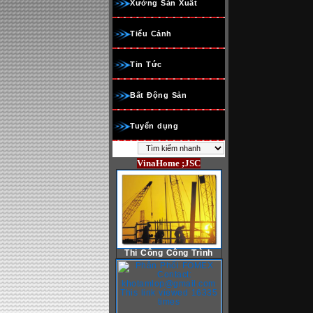
Xưởng Sản Xuất
Tiểu Cảnh
Tin Tức
Bất Động Sản
Tuyển dụng
VinaHome ;JSC
Thi Công Công Trình