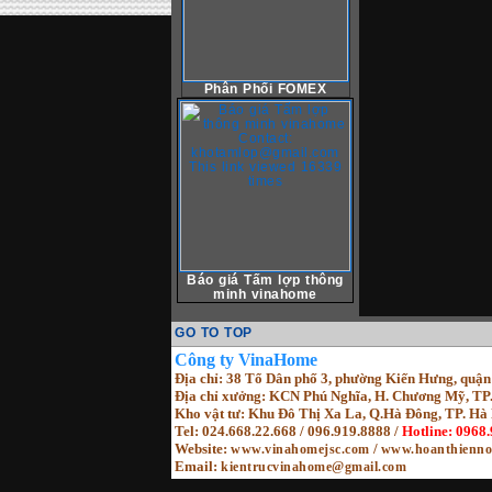
Phân Phối FOMEX
Báo giá Tấm lợp thông
minh vinahome
GO TO TOP
Cô
ng ty VinaHome
Địa chỉ: 38 Tổ Dân phố 3, phường Kiến Hưng, quậ
Địa chỉ xưởng: KCN Phú Nghĩa, H. Chương Mỹ, TP
Kho vật tư: Khu Đô Thị Xa La, Q.Hà Đông, TP. Hà 
Tel: 024.668.22.668 / 096.919.8888 /
Hotline: 0968
Website
:
/
www.vinahomejsc.com
www.hoanthienno
Email:
kientrucvinahome@gmail.com