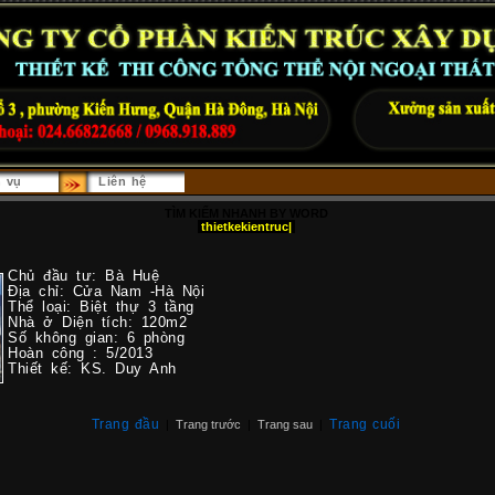
h vụ
Liên hệ
TÌM KIẾM NHANH BY WORD
thietkekientruc|
g
Chủ đầu tư: Bà Huệ
Địa chỉ: Cửa Nam -Hà Nội
Thể loại: Biệt thự 3 tầng
Nhà ở Diện tích: 120m2
Số không gian: 6 phòng
Hoàn công : 5/2013
Thiết kế: KS. Duy Anh
Trang đầu
Trang cuối
|
Trang trước
|
Trang sau
|