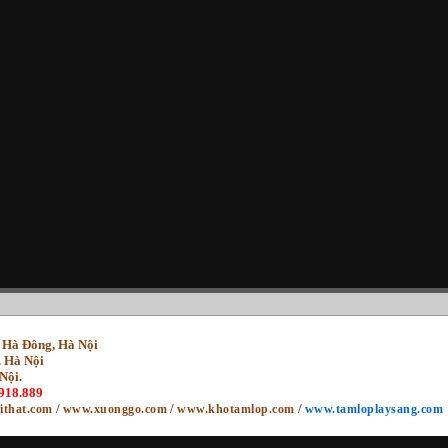
n Hà Đông, Hà Nội
. Hà Nội
Nội.
.918.889
/
/
/
ithat.com
www.xuonggo.com
www.khotamlop.com
www.tamloplaysang.com