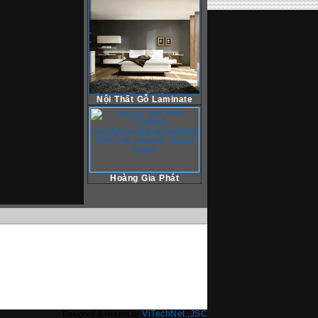
Nội Thất Gỗ Laminate
Hoàng Gia Phát
ViTechNet.,JSC
Designed & Hosted by