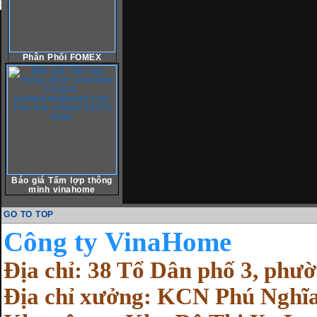
Phân Phối FOMEX
Báo giá Tấm lợp thông
minh vinahome
GO TO TOP
Cô
ng ty VinaHome
Địa chỉ: 38 Tổ Dân phố 3, ph
Địa chỉ xưởng: KCN Phú Nghĩa