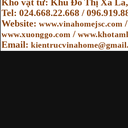
Kho vật tư: Khu Đô Thị Xa La,
Tel: 024.668.22.668 / 096.919.8
Website
:
www.vinahomejsc.com
/
www.xuonggo.com
www.khotaml
Email:
kientrucvinahome@gmail