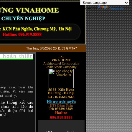
Powered by
Translate
Thứ bảy, 8/8/2026 20:11:54 GMT+7
g hoàn thiện
--*--
VINA HOME
Architectural Construction
Joint Stock Company
iệp cao. Sau khi
Số 38-
Kiến Hưng
 thiện. Vì vậy mà
Hà Đông - Hà Nội
hà như ý.
TeL: 02466822668
Hỗ trợ trực tuyến
hệ thống kết cấu
KTS Đăng Tuấn
 chưa trát. Do đó
Tel: 0968918889
oàn thiện đòi hỏi
Hotline
nhà.
096.919.8888