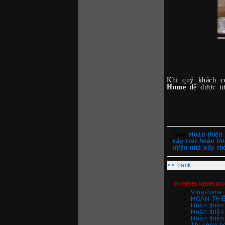
Khi quý khách c
Home
để được tư
Hoàn thiện 
Tags:
xây trát hoàn th
thiện nhà xây th
<< back
OTHERS NEWS MOR
VinaHome T
HOÀN THI
Hoàn thiện
Hoàn thiện 
Hoàn thiện