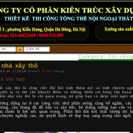
h vụ
Liên hệ
Category: Thi côn
 nhà xây thô
013 on 17:19:18 (
Viewed
42369
time(s)
)
HÀ XÂY THÔ
ã xây thô là công việc đòi hỏi tính thẩm mỹ và tính chuyên ngh
gười ta có thể che khuyết điểm và những thiếu sót bằng lớp hoàn
hiện nhà xây thô là rất quan trọng, nó giúp bạn có được một ngôi n
ờng dừng lại ở các công việc như phần móng cùng bể ngầm, các 
 tông, cầu thang đã đổ bản và xây bậc, hệ thống tường bao che và
n thiện là hết sức quan trọng. Phần thô đòi hỏi chất lượng thì h
chuyên nghiệp cao, nó quyết định vẻ đẹp hay sang trọng cho ngôi 