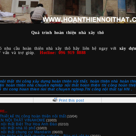
Quá trình hoàn thiện nhà xây thô
ó nhu cầu hoàn thiện nhà xây thô hãy liên hệ ngay với
xây dựn
 vấn và trợ giúp.
Hotline: 096 919 8888
nội thất
thi công xây dựng hoàn thiện nội thất.
hoàn thiện nhà
hoàn thi
,
,
,
iện
hoàn thiện nhà chuyên nghiệp
nội thất hoàn thiện
thi công hoàn thiệ
,
,
,
ô
thi cong hoan thien noi that chuyen nghiep.Thi công nội thất tại HN .
,
Print this post
E...
hiết kế thi công hoàn thiện nội thất
(10/04)
ỆN NỘI THẤT VINAHOME
(10/03)
 nội thất Biệt Thự Hoa Anh Đào
(02/10)
nội thất nhà lô phố
(10/03)
 nội thất chung cư Mandarin
(06/03)