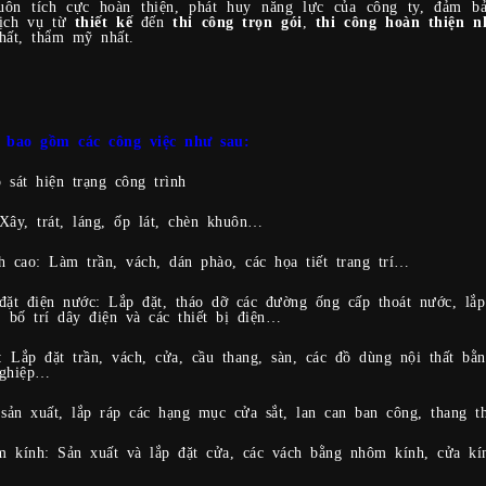
uôn tích cực hoàn thiện, phát huy năng lực của công ty, đảm 
dịch vụ từ
thiết kế
đến
thi công trọn gói
,
thi công hoàn thiện n
nhất, thẩm mỹ nhất.
 bao gồm các công việc như sau:
 sát hiện trạng công trình
Xây, trát, láng, ốp lát, chèn khuôn…
h cao: Làm trần, vách, dán phào, các họa tiết trang trí…
đặt điện nước: Lắp đặt, tháo dỡ các đường ống cấp thoát nước, lắp 
, bố trí dây điện và các thiết bị điện…
 Lắp đặt trần, vách, cửa, cầu thang, sàn, các đồ dùng nội thất bằ
nghiệp…
 sản xuất, lắp ráp các hạng mục cửa sắt, lan can ban công, thang 
m kính: Sản xuất và lắp đặt cửa, các vách bằng nhôm kính, cửa k