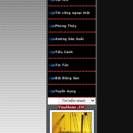
Thi công ngoại thất
Phong Thủy
Xưởng Sản Xuất
Tiểu Cảnh
Tin Tức
Bất Động Sản
Tuyển dụng
VinaHome ;JSC