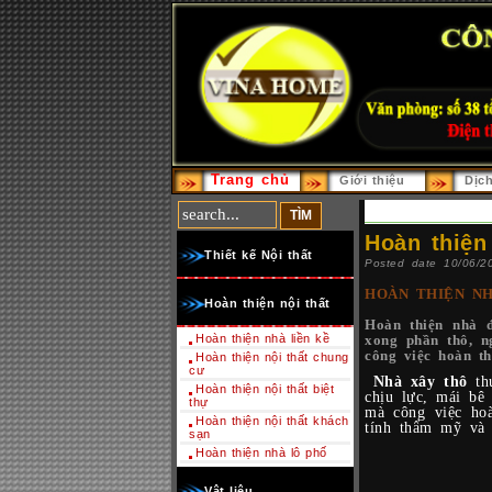
Trang chủ
Giới thiệu
Dịc
Hoàn thiện
Thiết kế Nội thất
Posted date 10/06/2
HOÀN THIỆN N
Hoàn thiện nội thất
Hoàn thiện nhà đ
Hoàn thiện nhà liền kề
xong phần thô, n
công việc hoàn t
Hoàn thiện nội thất chung
cư
Nhà xây thô
thư
Hoàn thiện nội thất biệt
chịu lực, mái bê
thự
mà công việc hoà
Hoàn thiện nội thất khách
tính thẩm mỹ và 
sạn
Hoàn thiện nhà lô phố
Vật liệu