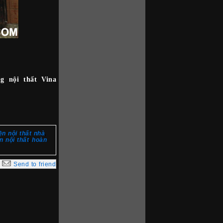
g nội thất Vina
ện nội thất nhà
,
n nội thất
hoàn
,
Send to friend