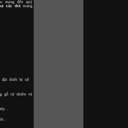
bảo mang đến quý
hà xây thô
mang
đặt thiết bị sử
ng gỗ tự nhiên và
thép…
ính…