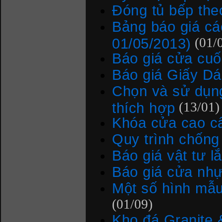
Đóng tủ bếp the
Bảng báo giá các
01/05/2013)
(01/
Báo giá cửa c
Báo giá Giấy D
Chọn và sử dụn
thích hợp
(13/01)
Khóa cửa cao cấ
Quy trình chống
Báo giá vật tư l
Báo giá cửa nhự
Một số hình mẫu
(01/09)
Kho đá Granite 