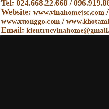
Tel: 024.668.22.668 / 096.919.8
Website
:
www.vinahomejsc.com
/
www.xuonggo.com
www.khotaml
Email:
kientrucvinahome@gmail