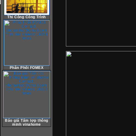
Thi Công Công Trình
Phân Phối FOMEX
Báo giá Tấm lợp thông
minh vinahome