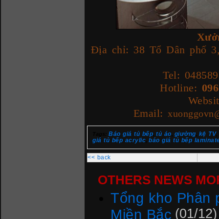
Xưở
Địa chỉ: 38 Tổ Dân phố 
Tel: 04858
Hotline:
096
Websi
Email:
xuonggovn
Báo giá tủ bếp
tủ áo
giường
kệ TV
Tags:
,
,
,
,
giá tủ bếp acrylic
báo giá tủ bếp laminat
,
<< back
OTHERS NEWS MOR
Tổng kho Phân p
Miền Bắc
(01/12)