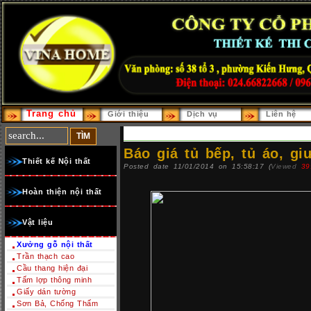
Trang chủ
Giới thiệu
Dịch vụ
Liên hệ
Báo giá tủ bếp, tủ áo, gi
Thiết kế Nội thất
Posted date 11/01/2014 on 15:58:17 (
Viewed
39
Hoàn thiện nội thất
Vật liệu
Xưởng gỗ nội thất
Trần thạch cao
Cầu thang hiện đại
Tấm lợp thông minh
Giấy dán tường
Sơn Bả, Chống Thấm