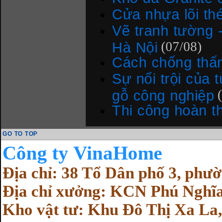
Cửa nhựa lõi th
Vẽ tranh tường -
Hà Nội
(07/08)
Cách chống thấ
Sự nổi trội của 
gỗ công nghiệp
Thi công hoàn t
GO TO TOP
Cô
ng ty VinaHome
Địa chỉ: 38 Tổ Dân phố 3, ph
Địa chỉ xưởng: KCN Phú Nghĩa
Kho vật tư: Khu Đô Thị Xa La,