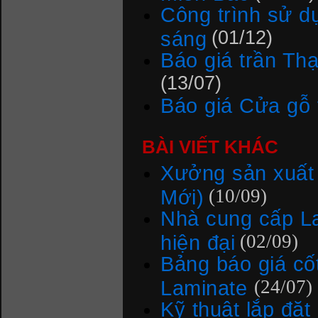
Công trình sử d
sáng
(01/12)
Báo giá trần Th
(13/07)
Báo giá Cửa gỗ
BÀI VIẾT KHÁC
Xưởng sản xuất 
Mới)
(10/09)
Nhà cung cấp La
hiện đại
(02/09)
Bảng báo giá cố
Laminate
(24/07)
Kỹ thuật lắp đặt